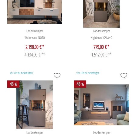
Loddenkemper
Loddenkemper
Wohnwand NOTO
Highboard GALANO
2.198,00 € *
779,00 € *
4.134,00 € **
1.512,00 € **
vor Ort zu besichtigen
vor Ort zu besichtigen
48
48
%
%
Loddenkemper
Loddenkemper