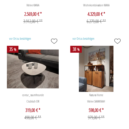
Vitrine KIANA
Wohnkombination KIANA
2.569,00 € *
4.329,00 € *
3.912,00 € **
6.279,00 € **
vor Ort zu besichtigen
vor Ort zu besichtigen
35
38
%
%
contur_raumfreunde
Natura Home
Clubtisch EIR
Vitrine SAVANNAH
319,00 € *
598,00 € *
498,00 € **
979,00 € **