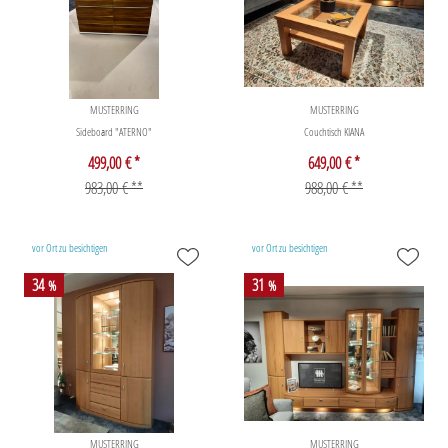
MUSTERRING
MUSTERRING
Sideboard "ATERNO"
Couchtisch KIANA
499,00 € *
649,00 € *
983,00 € **
988,00 € **
vor Ort zu besichtigen
vor Ort zu besichtigen
34
31
%
%
MUSTERRING
MUSTERRING