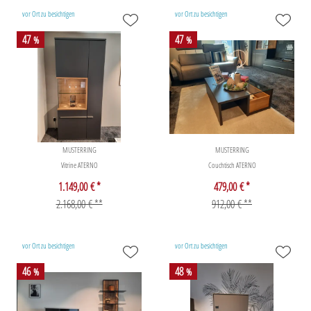
vor Ort zu besichtigen
vor Ort zu besichtigen
47
47
%
%
MUSTERRING
MUSTERRING
Vitrine ATERNO
Couchtisch ATERNO
1.149,00 € *
479,00 € *
2.168,00 € **
912,00 € **
vor Ort zu besichtigen
vor Ort zu besichtigen
46
48
%
%