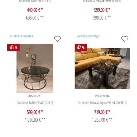
Beistelltisch FABIA (BT4701-K-S)
Beistelltisch FABIA (BT3800-01-SO-S)
449,00 € *
599,00 € *
698,00 € **
998,00 € **
vor Ort zu besichtigen
vor Ort zu besichtigen
43
42
%
%
MUSTERRING
MUSTERRING
Couchtisch FABIA (CT3800-03-R-S)
Couchtisch Fabia Multiplo (PM-SR-070-BR-F)
599,00 € *
719,00 € *
1.066,00 € **
1.255,00 € **