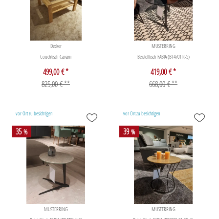
Decker
MUSTERRING
Couchtisch Cavani
Beistelltisch FABIA (BT4701 R-S)
499,00 € *
419,00 € *
825,00 € **
668,00 € **
vor Ort zu besichtigen
vor Ort zu besichtigen
35
39
%
%
MUSTERRING
MUSTERRING