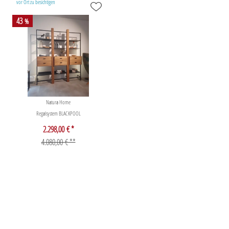
vor Ort zu besichtigen
43
%
Natura Home
Regalsystem BLACKPOOL
2.298,00 € *
4.080,00 € **