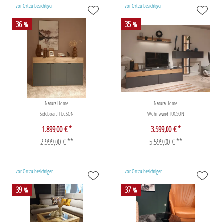
vor Ort zu besichtigen
vor Ort zu besichtigen
36
35
%
%
Natura Home
Natura Home
Sideboard TUCSON
Wohnwand TUCSON
1.899,00 € *
3.599,00 € *
2.999,00 € **
5.599,00 € **
vor Ort zu besichtigen
vor Ort zu besichtigen
39
37
%
%