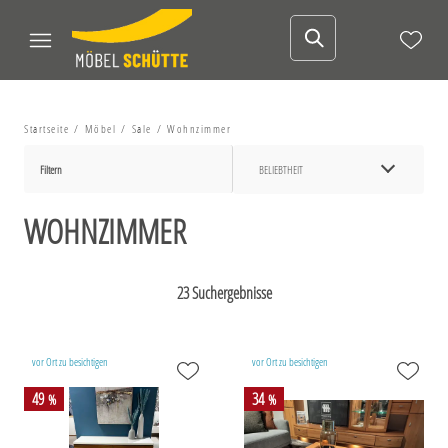
Startseite
Möbel
Sale
Wohnzimmer
Filtern
BELIEBTHEIT
WOHNZIMMER
23 Suchergebnisse
vor Ort zu besichtigen
vor Ort zu besichtigen
49
34
%
%