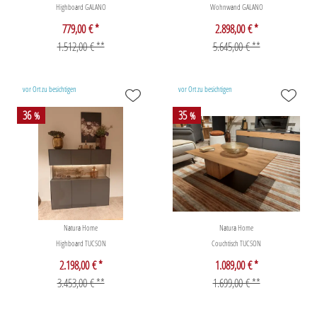
Highboard GALANO
Wohnwand GALANO
779,00 € *
2.898,00 € *
1.512,00 € **
5.645,00 € **
vor Ort zu besichtigen
vor Ort zu besichtigen
36
35
%
%
Natura Home
Natura Home
Highboard TUCSON
Couchtisch TUCSON
2.198,00 € *
1.089,00 € *
3.453,00 € **
1.699,00 € **