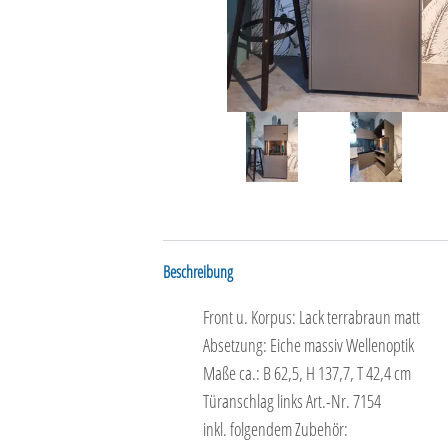
Beschreibung
Front u. Korpus: Lack terrabraun matt
Absetzung: Eiche massiv Wellenoptik
Maße ca.: B 62,5, H 137,7, T 42,4 cm
Türanschlag links Art.-Nr. 7154
inkl. folgendem Zubehör: