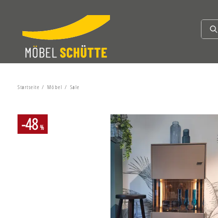
Startseite
Möbel
Sale
-48
%