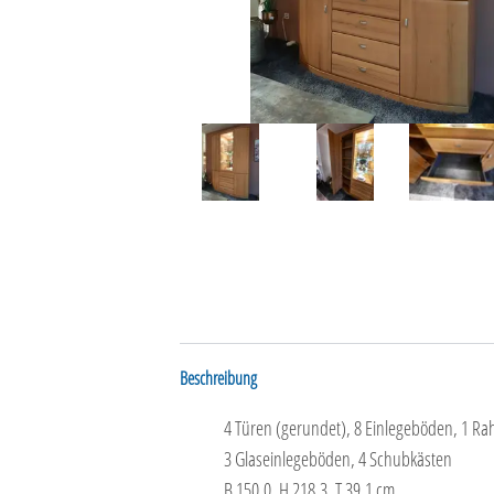
Beschreibung
4 Türen (gerundet), 8 Einlegeböden, 1 R
3 Glaseinlegeböden, 4 Schubkästen
B 150,0, H 218,3, T 39,1 cm