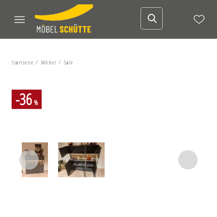
Startseite
Möbel
Sale
-36
%