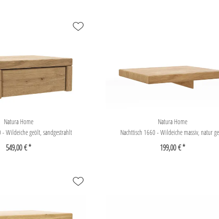
Natura Home
Natura Home
 - Wildeiche geölt, sandgestrahlt
Nachttisch 1660 - Wildeiche massiv, natur ge
549,00 € *
199,00 € *