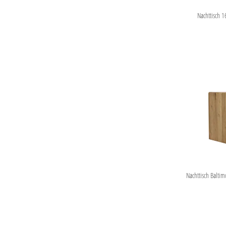
Nachttisch 1
Nachttisch Baltim