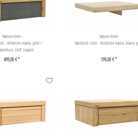
Natura Home
Natura Home
60 - Wildeiche massiv, geölt /
Nachttisch 1660 - Wildeiche massiv, bianco g
denfront, Stoff, Graphit
499,00 € *
199,00 € *