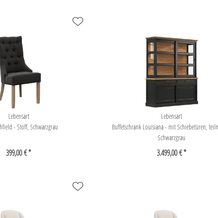
Lebensart
Lebensart
chfield - Stoff, Schwarzgrau
Buffetschrank Louisiana - mit Schiebetüren, teil
Schwarzgrau
399,00 € *
3.499,00 € *