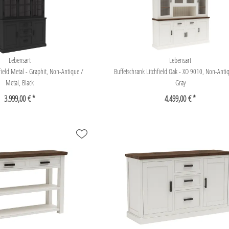
Lebensart
Lebensart
field Metal - Graphit, Non-Antique /
Buffetschrank Litchfield Oak - XO 9010, Non-Anti
Metal, Black
Gray
3.999,00 € *
4.499,00 € *