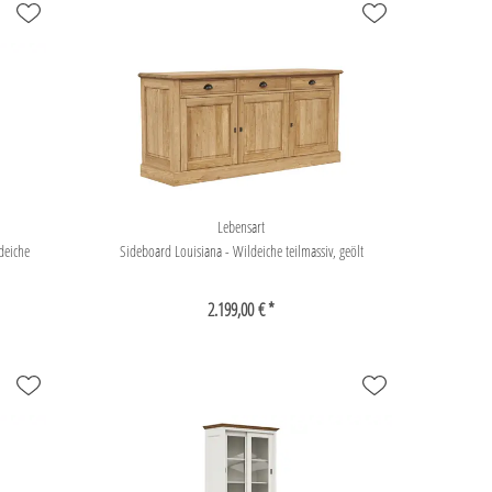
Lebensart
deiche
Sideboard Louisiana - Wildeiche teilmassiv, geölt
2.199,00 € *