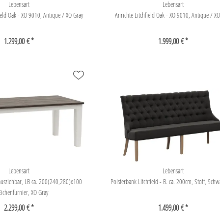
Lebensart
Lebensart
ield Oak - XO 9010, Antique / XO Gray
Anrichte Litchfield Oak - XO 9010, Antique / X
1.299,00 € *
1.999,00 € *
Lebensart
Lebensart
- ausziehbar, LB ca. 200(240,280)x100
Polsterbank Litchfield - B. ca. 200cm, Stoff, Sch
Eichenfurnier, XO Gray
2.299,00 € *
1.499,00 € *