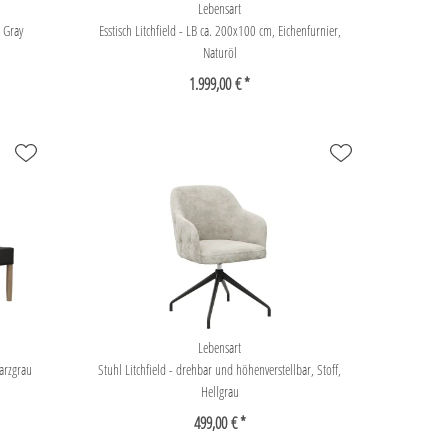
Lebensart
O Gray
Esstisch Litchfield - LB ca. 200x100 cm, Eichenfurnier,
Naturöl
1.999,00 € *
Lebensart
warzgrau
Stuhl Litchfield - drehbar und höhenverstellbar, Stoff,
Hellgrau
499,00 € *