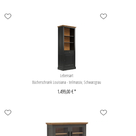
Lebensart
Bücherschrank Louisiana - teilmassiv, Schwarzgrau
1.499,00 € *