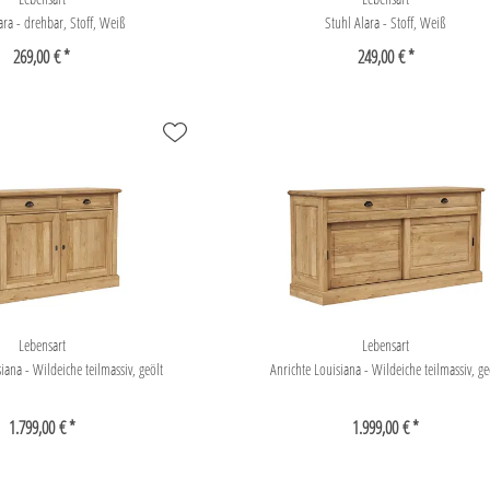
ara - drehbar, Stoff, Weiß
Stuhl Alara - Stoff, Weiß
269,00 € *
249,00 € *
Lebensart
Lebensart
na - Wildeiche teilmassiv, geölt
Anrichte Louisiana - Wildeiche teilmassiv, ge
1.799,00 € *
1.999,00 € *