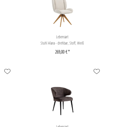
Lebensart
Stuhl Alara - drehbar, Stoff, Weiß
269,00 € *
Lebensart