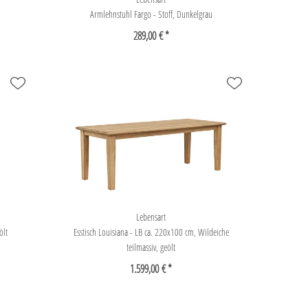
Armlehnstuhl Fargo - Stoff, Dunkelgrau
289,00 € *
Lebensart
ölt
Esstisch Louisiana - LB ca. 220x100 cm, Wildeiche
teilmassiv, geölt
1.599,00 € *