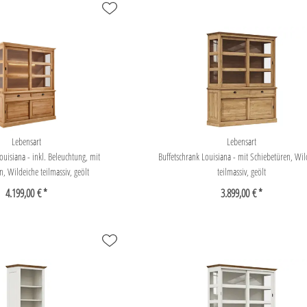
Lebensart
Lebensart
ouisiana - inkl. Beleuchtung, mit
Buffetschrank Louisiana - mit Schiebetüren, Wil
n, Wildeiche teilmassiv, geölt
teilmassiv, geölt
4.199,00 € *
3.899,00 € *