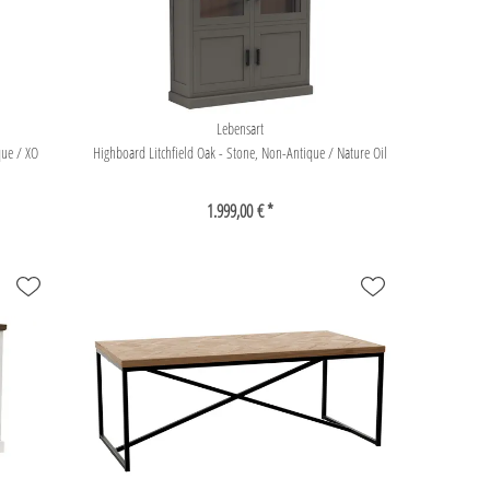
Lebensart
que / XO
Highboard Litchfield Oak - Stone, Non-Antique / Nature Oil
1.999,00 € *