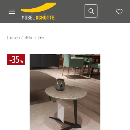
Startseite
Möbel
Sale
-35
%