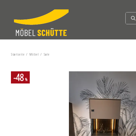
Startseite
Möbel
Sale
-48
%