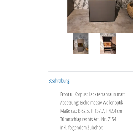
Beschreibung
Front u. Korpus: Lack terrabraun matt
Absetzung: Eiche massiv Wellenoptik
Maße ca.: B 62,5, H 137,7, T 42,4 cm
Türanschlag rechts Art.-Nr. 7154
inkl. folgendem Zubehör: