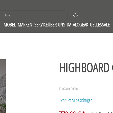
MÖBEL
MARKEN
SERVICE
ÜBER UNS
KATALOGE
AKTUELLES
SALE
HIGHBOARD
ID 02440-00004
vor Ort zu besichtigen