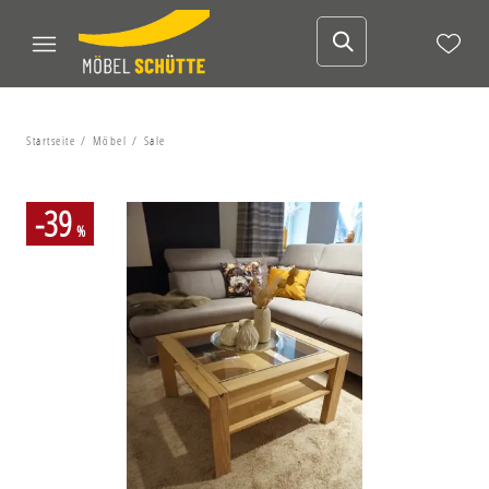
Startseite
Möbel
Sale
-39
%