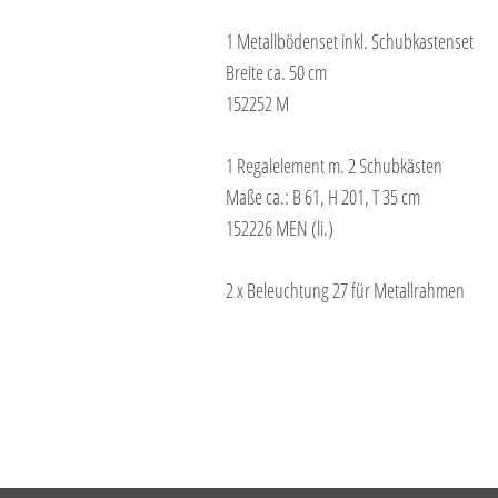
1 Metallbödenset inkl. Schubkastenset
Breite ca. 50 cm
152252 M
1 Regalelement m. 2 Schubkästen
Maße ca.: B 61, H 201, T 35 cm
152226 MEN (li.)
2 x Beleuchtung 27 für Metallrahmen