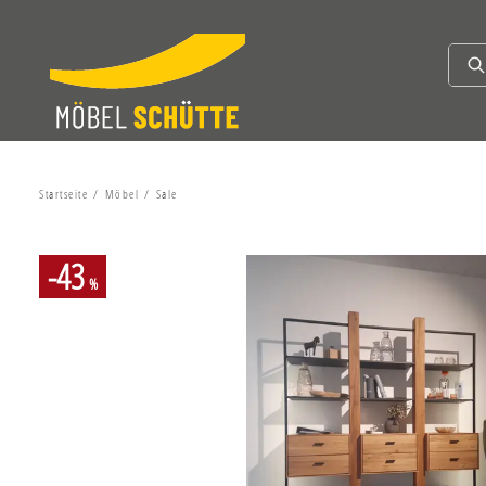
Startseite
Möbel
Sale
-43
%