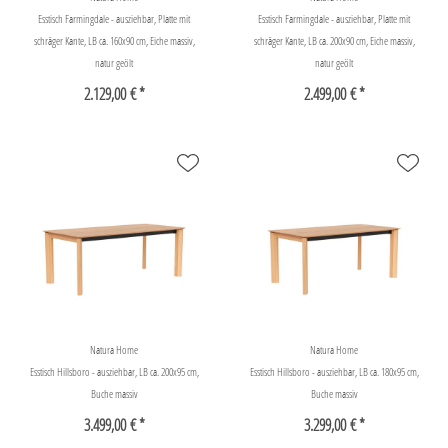
Esstisch Farmingdale - ausziehbar, Platte mit
Esstisch Farmingdale - ausziehbar, Platte mit
schräger Kante, LB ca. 160x90 cm, Eiche massiv,
schräger Kante, LB ca. 200x90 cm, Eiche massiv,
natur geölt
natur geölt
2.129,00 € *
2.499,00 € *
Natura Home
Natura Home
Esstisch Hillsboro - ausziehbar, LB ca. 200x95 cm,
Esstisch Hillsboro - ausziehbar, LB ca. 180x95 cm,
Buche massiv
Buche massiv
3.499,00 € *
3.299,00 € *