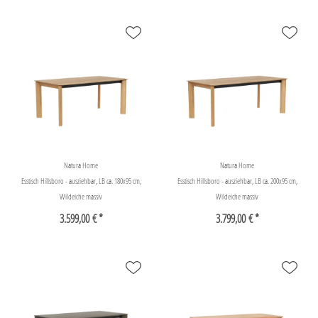
Natura Home
Natura Home
Esstisch Hillsboro - ausziehbar, LB ca. 180x95 cm,
Esstisch Hillsboro - ausziehbar, LB ca. 200x95 cm,
Wildeiche massiv
Wildeiche massiv
3.599,00 € *
3.799,00 € *