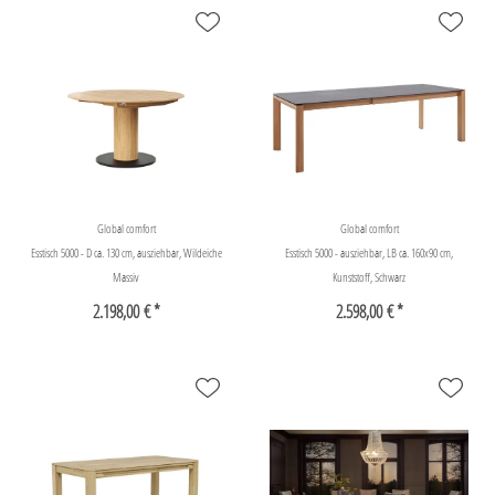
Global comfort
Global comfort
Esstisch 5000 - D ca. 130 cm, ausziehbar, Wildeiche
Esstisch 5000 - ausziehbar, LB ca. 160x90 cm,
Massiv
Kunststoff, Schwarz
2.198,00 € *
2.598,00 € *