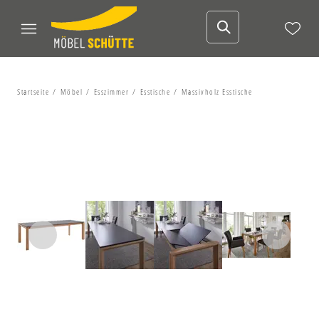
Startseite
Möbel
Esszimmer
Esstische
Massivholz Esstische