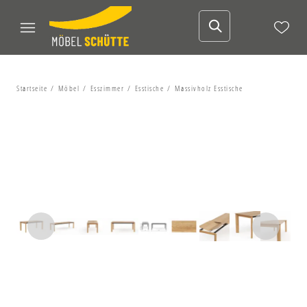
Startseite
Möbel
Esszimmer
Esstische
Massivholz Esstische