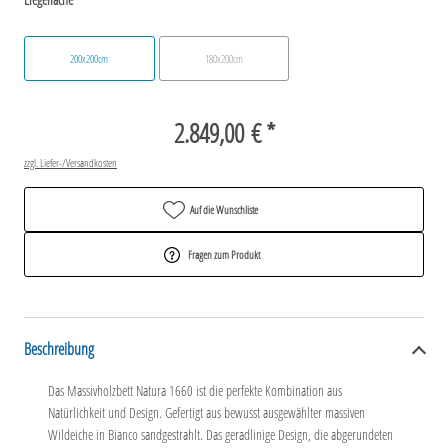
200x200cm
180x200cm
2.849,00 € *
zzgl. Liefer-/Versandkosten
Auf die Wunschliste
Fragen zum Produkt
Beschreibung
Das Massivholzbett Natura 1660 ist die perfekte Kombination aus
Natürlichkeit und Design. Gefertigt aus bewusst ausgewählter massiven
Wildeiche in Bianco sandgestrahlt. Das geradlinige Design, die abgerundeten