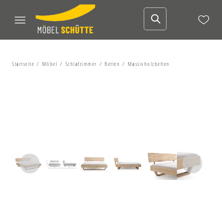
Startseite
Möbel
Schlafzimmer
Betten
Massivholzbetten