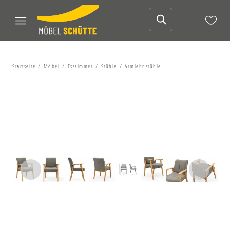
Startseite
Möbel
Esszimmer
Stühle
Armlehnstühle