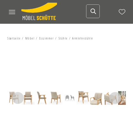
Startseite
Möbel
Esszimmer
Stühle
Armlehnstühle