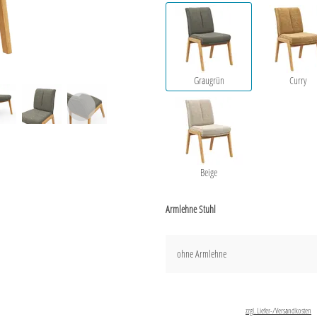
Graugrün
Curry
Beige
Armlehne Stuhl
ohne Armlehne
zzgl. Liefer-/Versandkosten