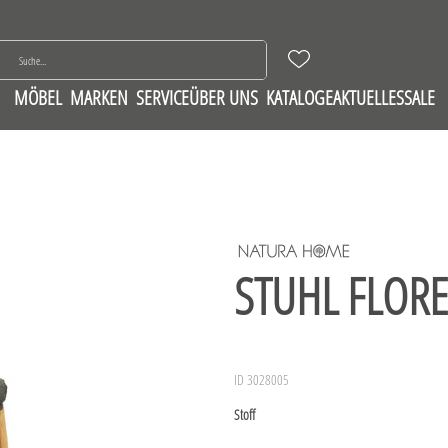
MÖBEL
MARKEN
SERVICE
ÜBER UNS
KATALOGE
AKTUELLES
SALE
STUHL FLORE
ID 3028005
Stoff