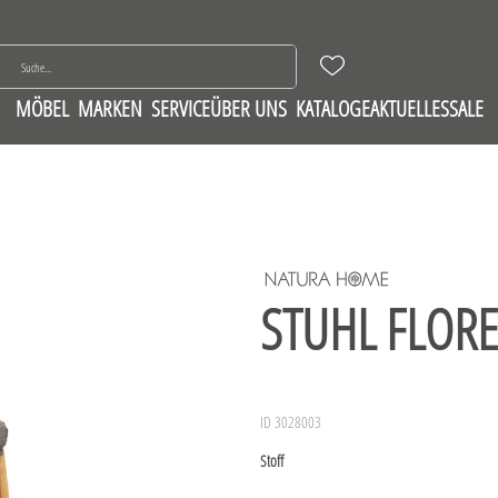
MÖBEL
MARKEN
SERVICE
ÜBER UNS
KATALOGE
AKTUELLES
SALE
STUHL FLORE
ID 3028003
Stoff