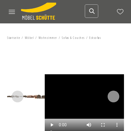
Startseite
Möbel
Wohnzimmer
Sofas & Couches
Ecksofas