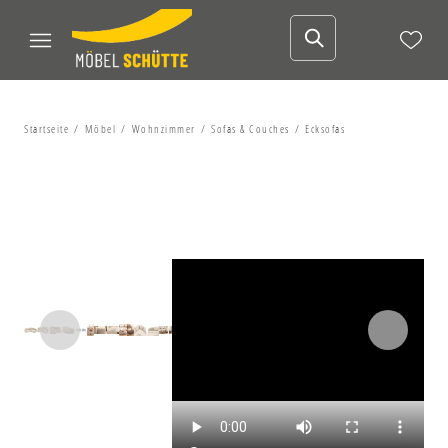
Startseite
Möbel
Wohnzimmer
Sofas & Couches
Ecksofas