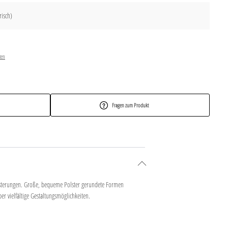
risch)
ten
Fragen zum Produkt
lsterungen. Große, bequeme Polster gerundete Formen
r vielfältige Gestaltungsmöglichkeiten.