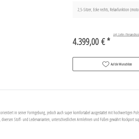
2,5-Sitzer, Ecke rechts, Relaxfunktion (moto
zzgl. Liefer-/Versandkos
4.399,00 € *
Auf die Wunschliste
rientiert in seiner Formgebung, jedoch auch super komfortabel ausgestattet mit hochwertigen Po
, diversen Stoff- und Ledervarianten, unterschiedlichen Armlehnen und Füßen gewährt Rockport supe