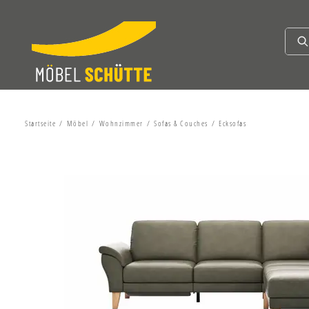
Startseite
Möbel
Wohnzimmer
Sofas & Couches
Ecksofas