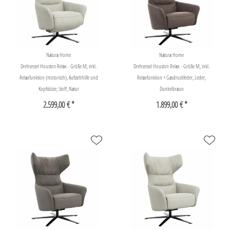
Natura Home
Natura Home
Drehsessel Houston Relax - Größe M, inkl.
Drehsessel Houston Relax - Größe M, inkl.
Relaxfunktion (motorisch), Aufstehhilfe und
Relaxfunktion + Gasdruckfeder, Leder,
Kopfstütze, Stoff, Natur
Dunkelbraun
2.599,00 € *
1.899,00 € *