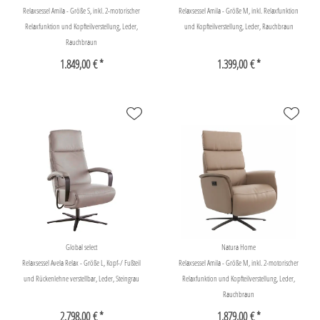
Relaxsessel Amila - Größe S, inkl. 2-motorischer
Relaxsessel Amila - Größe M, inkl. Relaxfunktion
Relaxfunktion und Kopfteilverstellung, Leder,
und Kopfteilverstellung, Leder, Rauchbraun
Rauchbraun
1.849,00 € *
1.399,00 € *
Global select
Natura Home
Relaxsessel Avela Relax - Größe L, Kopf-/ Fußteil
Relaxsessel Amila - Größe M, inkl. 2-motorischer
und Rückenlehne verstellbar, Leder, Steingrau
Relaxfunktion und Kopfteilverstellung, Leder,
Rauchbraun
2.798,00 € *
1.879,00 € *