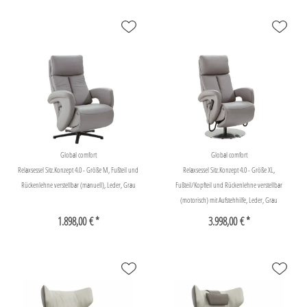
Global comfort
Global comfort
Relaxsessel Sitz.Konzept 4.0 - Größe M, Fußteil und
Relaxsessel Sitz.Konzept 4.0 - Größe XL,
Rückenlehne verstellbar (manuell), Leder, Grau
Fußteil/Kopfteil und Rückenlehne verstellbar
(motorisch) mit Aufstehhilfe, Leder, Grau
1.898,00 € *
3.998,00 € *