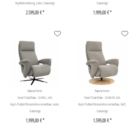
Kopfteilverstellung, Leder, Graubeige
Graubeige
2.599,00 € *
1.999,00 € *
Natura Home
Natura Home
Sessel Tulsa Relax - Größe L, inkl.
Sessel Tulsa Relax - Größe M, inkl.
Kopf-/Fußteil/Rückenlehne verstellbar, Leder,
Kopf-/Fußteil/Rückenlehne verstellbar, Stoff,
Graubeige
Graubeige
1.999,00 € *
1.599,00 € *