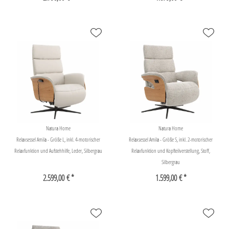
Natura Home
Natura Home
Relaxsessel Amila - Größe L, inkl. 4-motorischer
Relaxsessel Amila - Größe S, inkl. 2-motorischer
Relaxfunktion und Aufstehhilfe, Leder, Silbergrau
Relaxfunktion und Kopfteilverstellung, Stoff,
Silbergrau
2.599,00 € *
1.599,00 € *