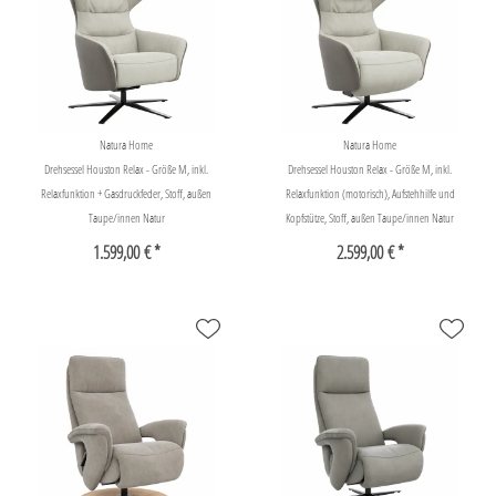
Natura Home
Natura Home
Drehsessel Houston Relax - Größe M, inkl.
Drehsessel Houston Relax - Größe M, inkl.
Relaxfunktion + Gasdruckfeder, Stoff, außen
Relaxfunktion (motorisch), Aufstehhilfe und
Taupe/innen Natur
Kopfstütze, Stoff, außen Taupe/innen Natur
1.599,00 € *
2.599,00 € *