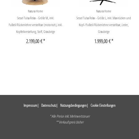
Natura Home
Natura Home
Sessel Tulsa Relax - Größe M, inkl.
Sessel Tulsa Relax - Größe L, inkl. Maxirücken und
Fußteil/Rückenlehne verstellbar (motorisch), inkl.
Kopf-/Fußteil/Rückenlehne verstellbar, Leder,
Kopfteilverstellung, Stoff, Graubeige
Graubeige
2.199,00 € *
1.999,00 € *
Impressum
Datenschutz
Nutzungsbedingungen
Cookie Einstellungen
* Alle Preise inkl. Mehrwertsteuer
** Verkaufspreis bisher