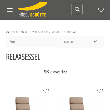
Startseite
Möbel
Wohnzimmer
Sessel
Relaxsessel
Filtern
BELIEBTHEIT
RELAXSESSEL
30 Suchergebnisse