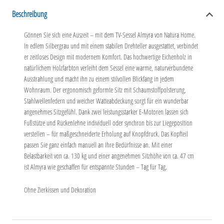
Beschreibung
Gönnen Sie sich eine Auszeit – mit dem TV-Sessel
Almyra
von Natura Home.
In edlem Silbergrau und mit einem stabilen Drehteller ausgestattet, verbindet
er zeitloses Design mit modernem Komfort. Das hochwertige Eichenholz in
natürlichem Holzfarbton verleiht dem Sessel eine warme, naturverbundene
Ausstrahlung und macht ihn zu einem stilvollen Blickfang in jedem
Wohnraum. Der ergonomisch geformte Sitz mit Schaumstoffpolsterung,
Stahlwellenfedern und weicher Watteabdeckung sorgt für ein wunderbar
angenehmes Sitzgefühl. Dank zwei leistungsstarker E-Motoren lassen sich
Fußstütze und Rückenlehne individuell oder synchron bis zur Liegeposition
verstellen – für maßgeschneiderte Erholung auf Knopfdruck. Das Kopfteil
passen Sie ganz einfach manuell an Ihre Bedürfnisse an. Mit einer
Belastbarkeit von ca. 130 kg und einer angenehmen Sitzhöhe von ca. 47 cm
ist
Almyra
wie geschaffen für entspannte Stunden – Tag für Tag.
Ohne Zierkissen und Dekoration