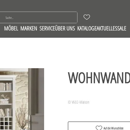
MÖBEL
MARKEN
SERVICE
ÜBER UNS
KATALOGE
AKTUELLES
SALE
WOHNWAND
ID V602-Maison
Auf die Wunschliste