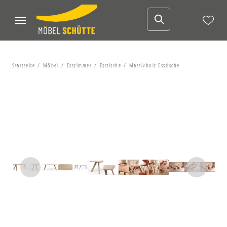
Startseite
Möbel
Esszimmer
Esstische
Massivholz Esstische