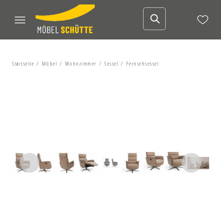
Startseite
Möbel
Wohnzimmer
Sessel
Fernsehsessel