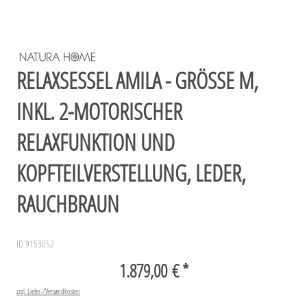
RELAXSESSEL AMILA - GRÖSSE M, I
NKL. 2-MOTORISCHER R
ELAXFUNKTION UND K
OPFTEILVERSTELLUNG, LEDER, R
AUCHBRAUN
ID 9153052
1.879,00 € *
zzgl. Liefer-/Versandkosten