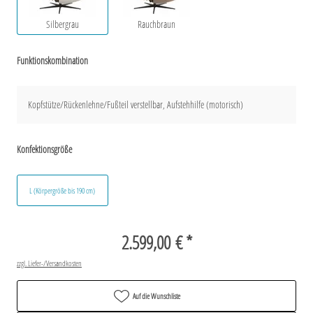
Silbergrau
Rauchbraun
Funktionskombination
Kopfstütze/Rückenlehne/Fußteil verstellbar, Aufstehhilfe (motorisch)
Konfektionsgröße
L (Körpergröße bis 190 cm)
2.599,00 € *
zzgl. Liefer-/Versandkosten
Auf die Wunschliste