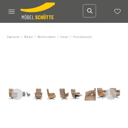
Startseite
Möbel
Wohnzimmer
Sessel
Fernsehsessel