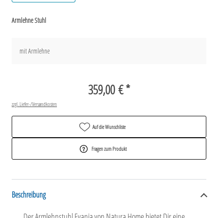
Armlehne Stuhl
mit Armlehne
359,00 € *
zzgl. Liefer-/Versandkosten
Auf die Wunschliste
Fragen zum Produkt
Beschreibung
Der Armlehnstuhl Evania von Natura Home bietet Dir eine