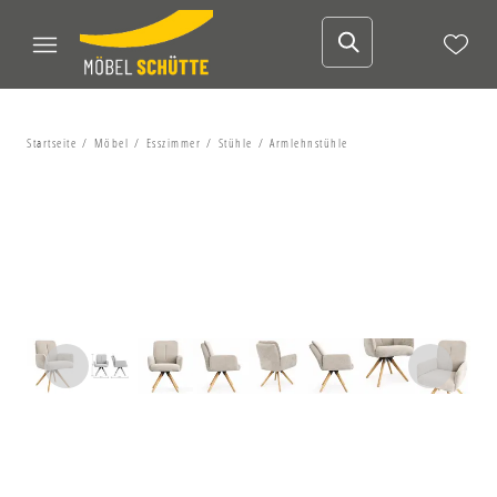
Startseite
Möbel
Esszimmer
Stühle
Armlehnstühle