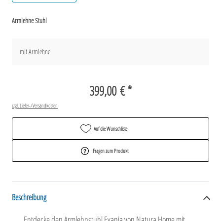
Armlehne Stuhl
mit Armlehne
399,00 € *
zzgl. Liefer-/Versandkosten
Auf die Wunschliste
Fragen zum Produkt
Beschreibung
Entdecke den Armlehnstuhl Evania von Natura Home mit