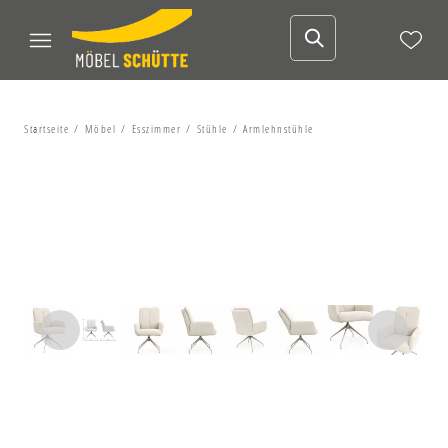
Startseite
Möbel
Esszimmer
Stühle
Armlehnstühle