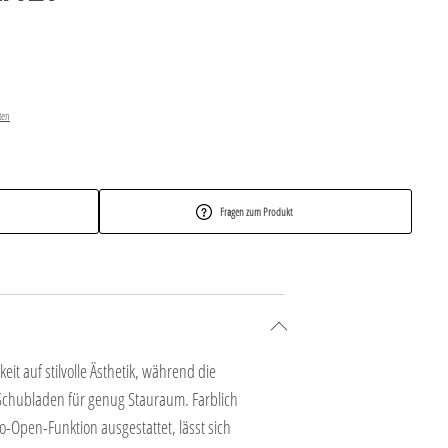
ten
Fragen zum Produkt
it auf stilvolle Ästhetik, während die
r Schubladen für genug Stauraum. Farblich
o-Open-Funktion ausgestattet, lässt sich