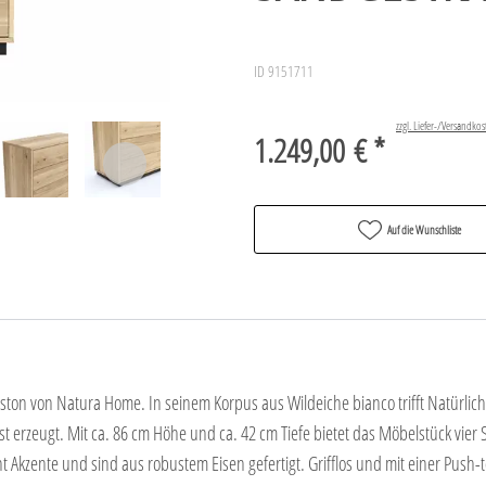
ID 9151711
zzgl. Liefer-/Versandkos
1.249,00 € *
Auf die Wunschliste
on von Natura Home. In seinem Korpus aus Wildeiche bianco trifft Natürlichke
st erzeugt. Mit ca. 86 cm Höhe und ca. 42 cm Tiefe bietet das Möbelstück vie
 Akzente und sind aus robustem Eisen gefertigt. Grifflos und mit einer Push-t