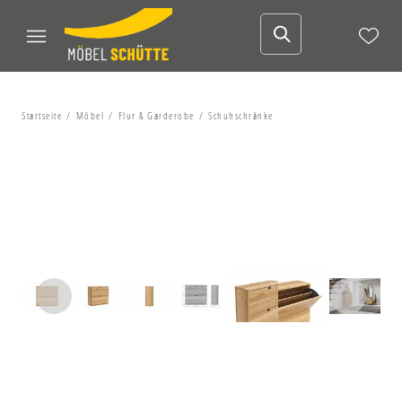
Startseite
Möbel
Flur & Garderobe
Schuhschränke