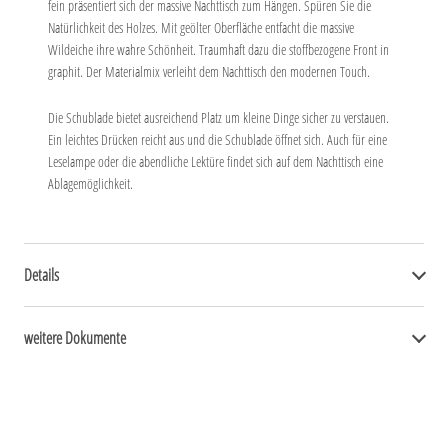
fein präsentiert sich der massive Nachttisch zum Hängen. Spüren Sie die
Natürlichkeit des Holzes. Mit geölter Oberfläche entfacht die massive
Wildeiche ihre wahre Schönheit. Traumhaft dazu die stoffbezogene Front in
graphit. Der Materialmix verleiht dem Nachttisch den modernen Touch.
Die Schublade bietet ausreichend Platz um kleine Dinge sicher zu verstauen.
Ein leichtes Drücken reicht aus und die Schublade öffnet sich. Auch für eine
Leselampe oder die abendliche Lektüre findet sich auf dem Nachttisch eine
Ablagemöglichkeit.
Details
weitere Dokumente