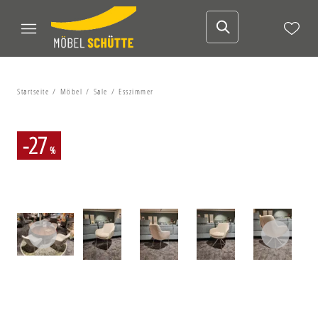
Startseite
Möbel
Sale
Esszimmer
-27
%