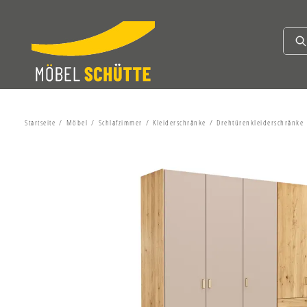
Startseite
Möbel
Schlafzimmer
Kleiderschränke
Drehtürenkleiderschränke