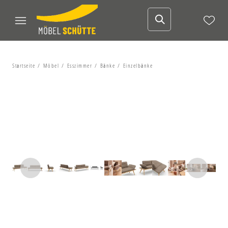
Startseite
Möbel
Esszimmer
Bänke
Einzelbänke