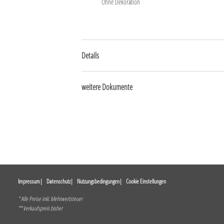
Ohne Dekoration
Details
weitere Dokumente
Impressum
Datenschutz
Nutzungsbedingungen
Cookie Einstellungen
* Alle Preise inkl. Mehrwertsteuer
** Verkaufspreis bisher