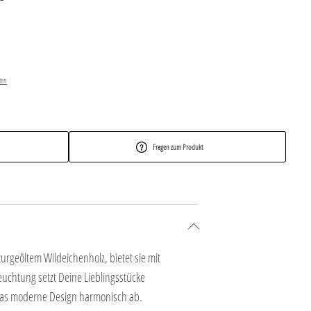
ten
Fragen zum Produkt
turgeöltem Wildeichenholz, bietet sie mit
euchtung setzt Deine Lieblingsstücke
n das moderne Design harmonisch ab.