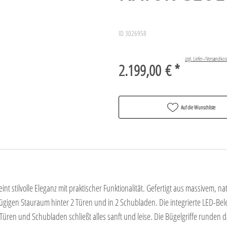
ID 3026958
zzgl. Liefer-/Versandkos
2.199,00 € *
Auf die Wunschliste
nt stilvolle Eleganz mit praktischer Funktionalität. Gefertigt aus massivem, na
ügigen Stauraum hinter 2 Türen und in 2 Schubladen. Die integrierte LED-Bel
Türen und Schubladen schließt alles sanft und leise. Die Bügelgriffe runde