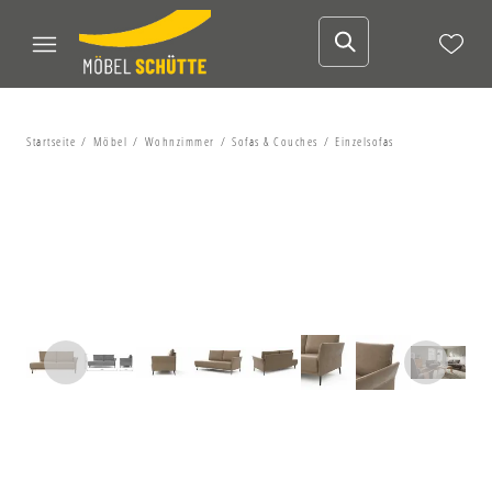
Startseite
Möbel
Wohnzimmer
Sofas & Couches
Einzelsofas