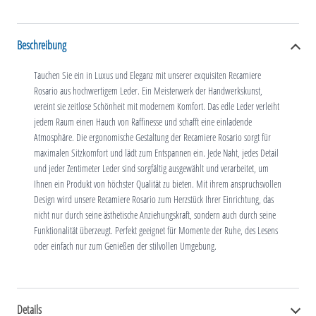
Beschreibung
Tauchen Sie ein in Luxus und Eleganz mit unserer exquisiten Recamiere
Rosario aus hochwertigem Leder. Ein Meisterwerk der Handwerkskunst,
vereint sie zeitlose Schönheit mit modernem Komfort. Das edle Leder verleiht
jedem Raum einen Hauch von Raffinesse und schafft eine einladende
Atmosphäre. Die ergonomische Gestaltung der Recamiere Rosario sorgt für
maximalen Sitzkomfort und lädt zum Entspannen ein. Jede Naht, jedes Detail
und jeder Zentimeter Leder sind sorgfältig ausgewählt und verarbeitet, um
Ihnen ein Produkt von höchster Qualität zu bieten. Mit ihrem anspruchsvollen
Design wird unsere Recamiere Rosario zum Herzstück Ihrer Einrichtung, das
nicht nur durch seine ästhetische Anziehungskraft, sondern auch durch seine
Funktionalität überzeugt. Perfekt geeignet für Momente der Ruhe, des Lesens
oder einfach nur zum Genießen der stilvollen Umgebung.
Details