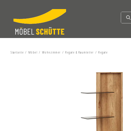
Startseite
Möbel
Wohnzimmer
Regale & Raumteiler
Regale