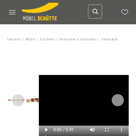
Startseite
Möbel
Esszimmer
Kommoden & Sideboards
Sideboards