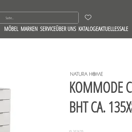
MÖBEL
MARKEN
SERVICE
ÜBER UNS
KATALOGE
AKTUELLES
SALE
KOMMODE CO
BHT CA. 135
ID 202670