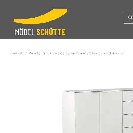
Startseite
Möbel
Schlafzimmer
Kommoden & Sideboards
Sideboards