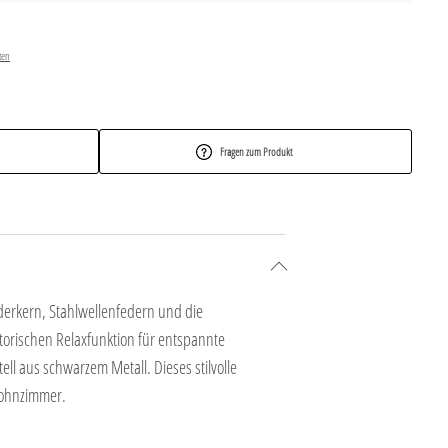
ten
Fragen zum Produkt
ederkern, Stahlwellenfedern und die
orischen Relaxfunktion für entspannte
l aus schwarzem Metall. Dieses stilvolle
 Wohnzimmer.