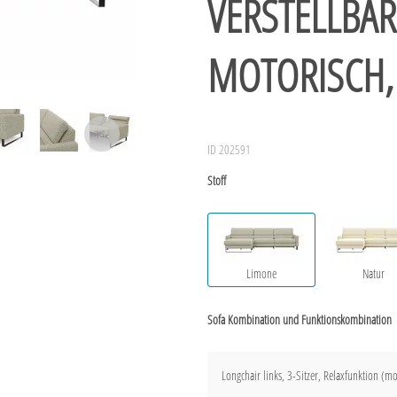
VERSTELLBA
MOTORISCH,
ID 202591
Stoff
Limone
Natur
Sofa Kombination und Funktionskombination
Longchair links, 3-Sitzer, Relaxfunktion (mo