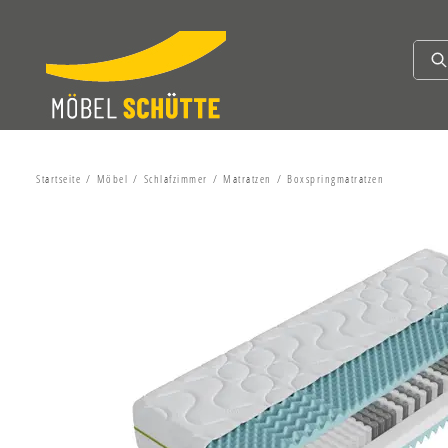
Startseite
Möbel
Schlafzimmer
Matratzen
Boxspringmatratzen