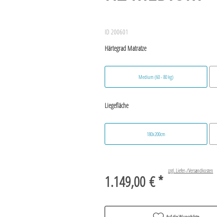
ID 200601
Härtegrad Matratze
Medium (60 - 80 kg)
Liegefläche
180x200cm
zzgl. Liefer-/Versandkosten
1.149,00 € *
Auf die Wunschliste