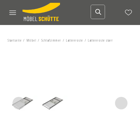
Startseite
Möbel
Schlafzimmer
Lattenroste
Lattenroste starr