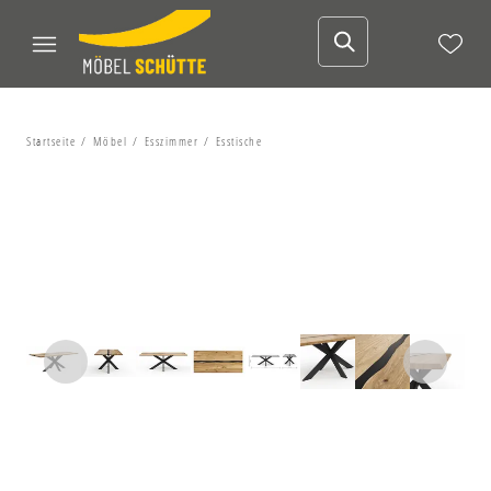
Startseite
Möbel
Esszimmer
Esstische