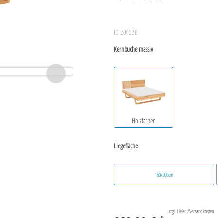
ID 200536
Kernbuche massiv
Holzfarben
Liegefläche
160x200cm
zzgl. Liefer-/Versandkosten