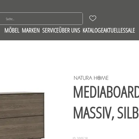
MÖBEL
MARKEN
SERVICE
ÜBER UNS
KATALOGE
AKTUELLES
SALE
MEDIABOARD
MASSIV, SIL
ID 200528