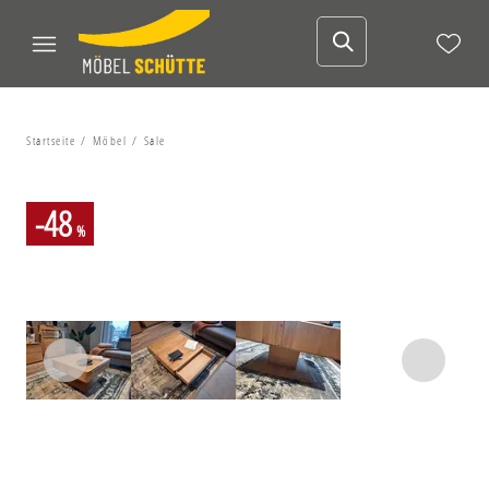
Startseite
Möbel
Sale
-48
%