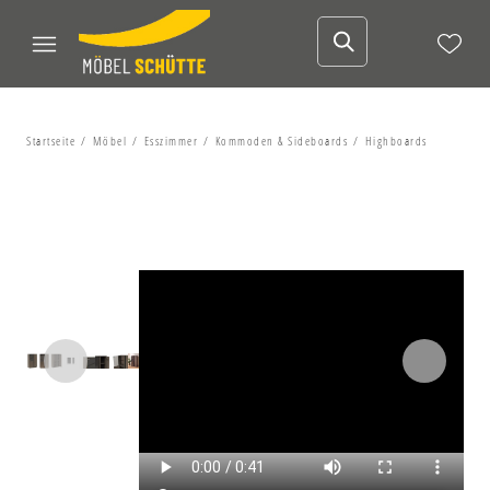
Startseite
Möbel
Esszimmer
Kommoden & Sideboards
Highboards