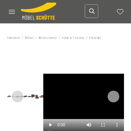
Startseite
Möbel
Wohnzimmer
Sofas & Couches
Ecksofas